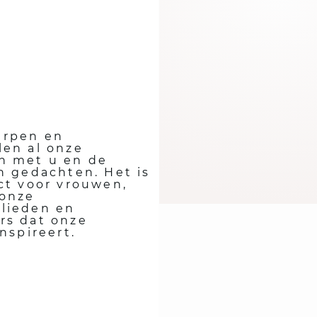
stralen en je goed 
voelen.
rpen en
len al onze
n met u en de
n gedachten. Het is
ct voor vrouwen,
onze
lieden en
rs dat onze
inspireert.