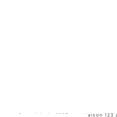
Betreed de 
Opgericht in 1983, zet Maison 123