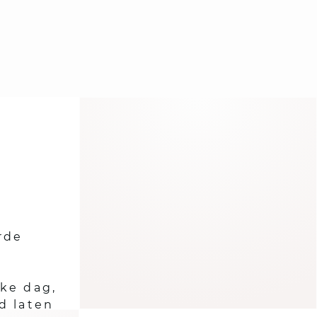
rde
lke dag,
d laten