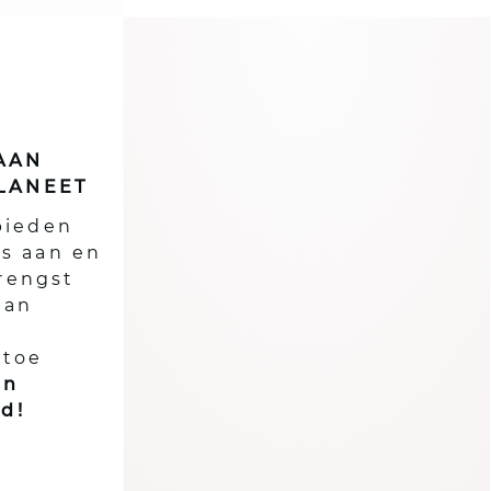
AAN
LANEET
bieden
es aan en
rengst
aan
 toe
an
d!