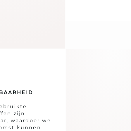
BAARHEID
ebruikte
fen zijn
aar, waardoor we
omst kunnen