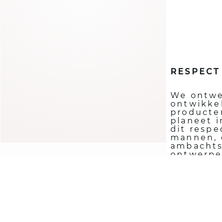
Deze eis is al meer dan 40
jaar een van de pijlers van
het succes van Maison 123.
RESPECT
We ontwe
ontwikke
producte
planeet i
dit respe
mannen, 
ambachts
ontwerpe
creaties 