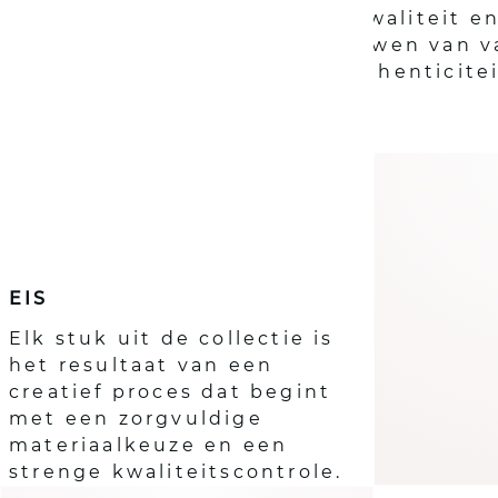
betekenisvol, van hoge kwaliteit en
redelijke prijs, voor de vrouwen van
belofte van authenticitei
Onze
waarden
EIS
Elk stuk uit de collectie is
het resultaat van een
creatief proces dat begint
met een zorgvuldige
materiaalkeuze en een
strenge kwaliteitscontrole.