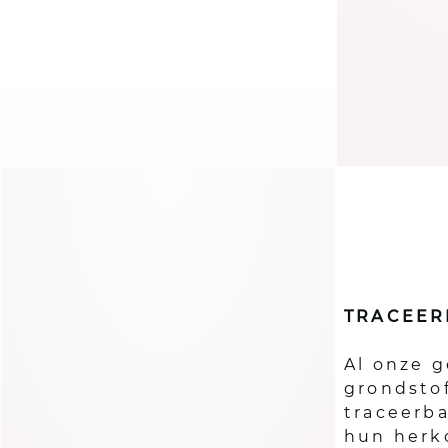
TRACEER
Al onze g
grondstof
traceerb
hun herk