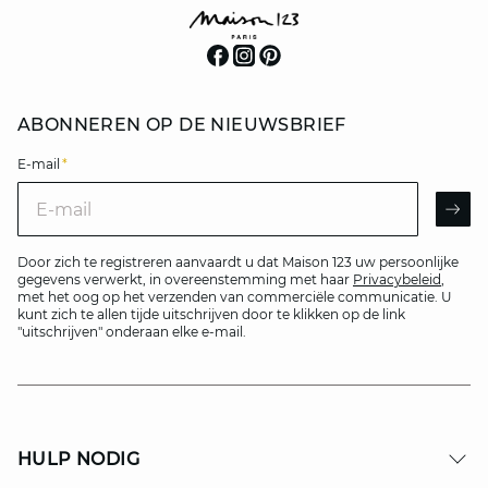
ABONNEREN OP DE NIEUWSBRIEF
E-mail
*
E-mail
AR
Door zich te registreren aanvaardt u dat Maison 123 uw persoonlijke
gegevens verwerkt, in overeenstemming met haar
Privacybeleid
,
met het oog op het verzenden van commerciële communicatie. U
kunt zich te allen tijde uitschrijven door te klikken op de link
"uitschrijven" onderaan elke e-mail.
HULP NODIG