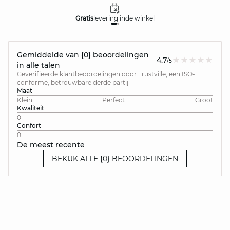
Gratis
levering in
de winkel
Gemiddelde van {0} beoordelingen
4.7
/5
in alle talen
Geverifieerde klantbeoordelingen door Trustville, een ISO-
conforme, betrouwbare derde partij
Maat
Klein
Perfect
Groot
Kwaliteit
0
Confort
0
De meest recente
BEKIJK ALLE {0} BEOORDELINGEN