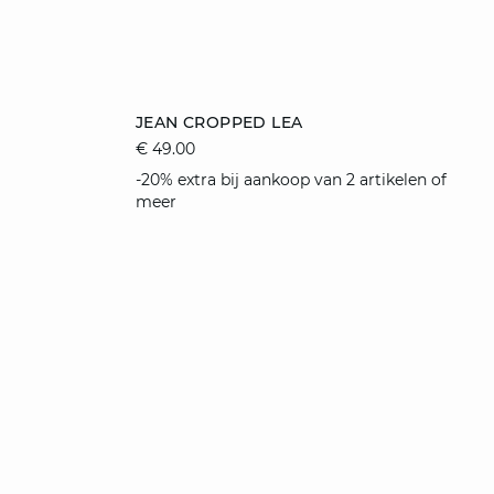
e
toevoegen aan winkelmandje
JEAN CROPPED LEA
€ 49.00
38
34
38
-20% extra bij aankoop van 2 artikelen of
meer