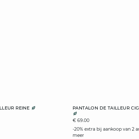
n winkelmandje
toevoegen aan winkelmandj
ILLEUR REINE
PANTALON DE TAILLEUR CI
36
42
44
36
€ 69.00
-20% extra bij aankoop van 2 ar
meer