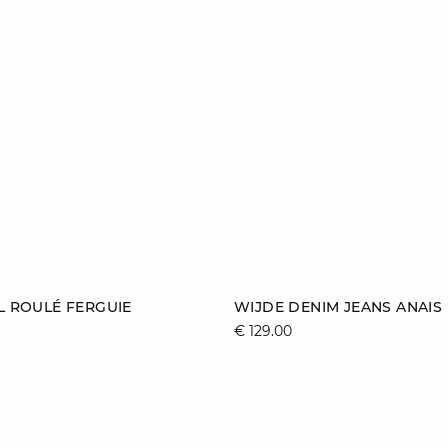
n winkelmandje
toevoegen aan winkelmandj
OL ROULÉ FERGUIE
WIJDE DENIM JEANS ANAIS
€ 129.00
S
M
L
32
34
36
40
42
44