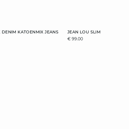
n winkelmandje
toevoegen aan winkelmandj
 DENIM KATOENMIX JEANS
JEAN LOU SLIM
€ 99.00
34
36
38
32
34
36
42
44
40
42
44