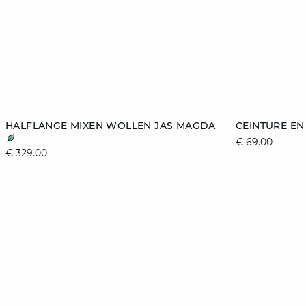
toevoegen aan winkelmandje
toevoegen aa
HALFLANGE MIXEN WOLLEN JAS MAGDA
CEINTURE EN
€ 69.00
XS
S
M
L
34/36
€ 329.00
XL