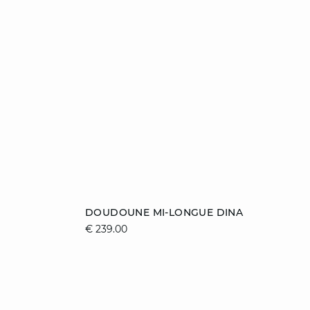
e
toevoegen aan winkelmandje
DOUDOUNE MI-LONGUE DINA
€ 239.00
38
34
36
38
40
42
44