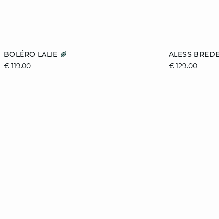
toevoegen aan winkelmandje
toevoegen aa
BOLÉRO LALIE
ALESS BREDE
€ 119.00
€ 129.00
42
32
40