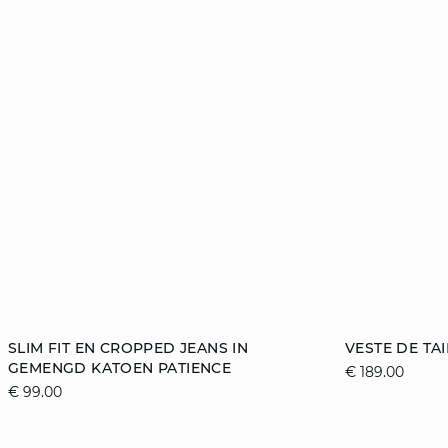
toevoegen aan winkelmandje
toevoegen aa
SLIM FIT EN CROPPED JEANS IN
VESTE DE TA
GEMENGD KATOEN PATIENCE
€ 189.00
32
38
40
42
34
€ 99.00