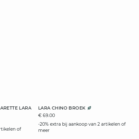
e
toevoegen aan winkelmandje
GARETTE LARA
LARA CHINO BROEK
€ 69.00
34
-20% extra bij aankoop van 2 artikelen of
tikelen of
meer