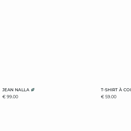
toevoegen aan winkelmandje
toevoegen aa
JEAN NALLA
T-SHIRT À C
€ 99.00
€ 59.00
34
36
38
40
XS
42
44
XL