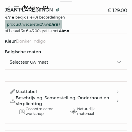
JEAN FLARE NINON
€ 129.00
4.7
bekijk alle {0} beoordelingen
product.wecaretext
of betaal 3x € 43.00 gratis met
Kleur
donker indigo
Belgische maten
question
Selecteer uw maat
Maattabel
Beschrijving, Samenstelling, Onderhoud en
Verplichting
Gecontroleerde
Natuurlijk
workshop
materiaal