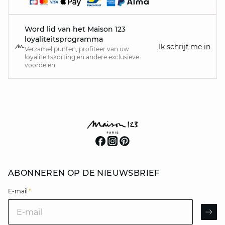
Word lid van het Maison 123
loyaliteitsprogramma
Ik schrijf me in
Verzamel punten, profiteer van uw
loyaliteitskorting en andere exclusieve
voordelen!
ABONNEREN OP DE NIEUWSBRIEF
E-mail
*
E-mail
AR