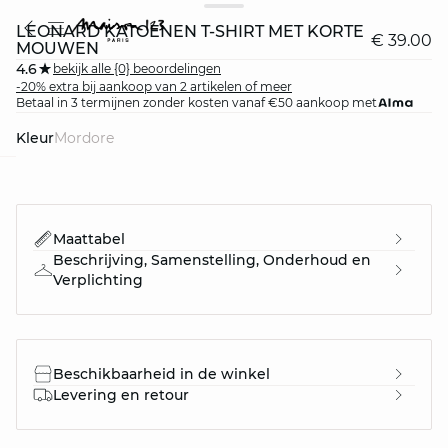
LEONARD KATOENEN T-SHIRT MET KORTE
€ 39.00
MOUWEN
4.6
bekijk alle {0} beoordelingen
-20% extra bij aankoop van 2 artikelen of meer
Betaal in 3 termijnen zonder kosten vanaf €50 aankoop met
Kleur
mordore
question
Maattabel
Beschrijving, Samenstelling, Onderhoud en
Verplichting
Beschikbaarheid in de winkel
Levering en retour