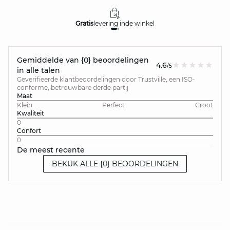
Gratis
levering in
de winkel
Gemiddelde van {0} beoordelingen
4.6
/5
in alle talen
Geverifieerde klantbeoordelingen door Trustville, een ISO-
conforme, betrouwbare derde partij
Maat
Klein
Perfect
Groot
Kwaliteit
0
Confort
0
De meest recente
BEKIJK ALLE {0} BEOORDELINGEN