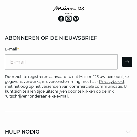
ABONNEREN OP DE NIEUWSBRIEF
E-mail
*
E-mail
AR
Door zich te registreren aanvaardt u dat Maison 123 uw persoonlijke
gegevens verwerkt, in overeenstemming met haar
Privacybeleid
,
met het oog op het verzenden van commerciële communicatie. U
kunt zich te allen tijde uitschrijven door te klikken op de link
"uitschrijven" onderaan elke e-mail.
HULP NODIG