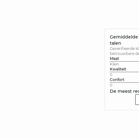
Gemiddelde v
talen
Geverifieerde k
betrouwbare der
Maat
Klein
Kwaliteit
0
Confort
0
De meest re