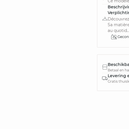
Ce modèle
Beschrijv
Verplicht
Découvrez 
Sa matière
au quotid..
Gecon
Beschikba
Betaal en haa
Levering 
Gratis thuis