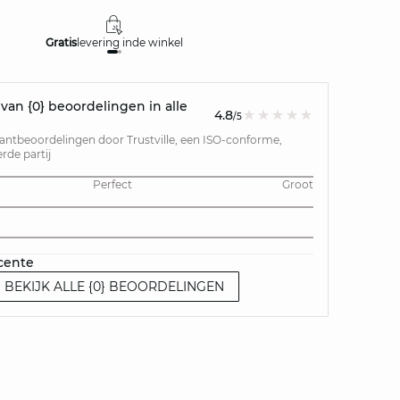
Gratis
levering in
de winkel
Gratis
retour
an {0} beoordelingen in alle
4.8
/5
lantbeoordelingen door Trustville, een ISO-conforme,
de partij
Perfect
Groot
cente
BEKIJK ALLE {0} BEOORDELINGEN