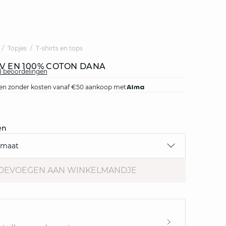
Topjes
T-shirts en tops
 V EN 100% COTON DANA
{0} beoordelingen
jnen zonder kosten vanaf €50 aankoop met
en
 maat
OEVOEGEN AAN WINKELMANDJE