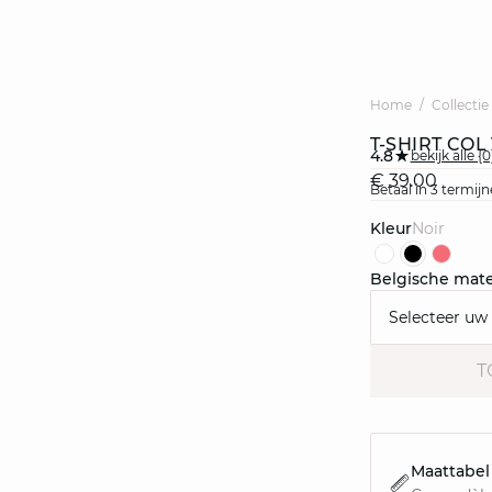
Home
Collectie
T-SHIRT COL
4.8
bekijk alle 
€ 39.00
Betaal in 3 termi
Kleur
noir
Belgische mat
Selecteer uw
T
Maattabel