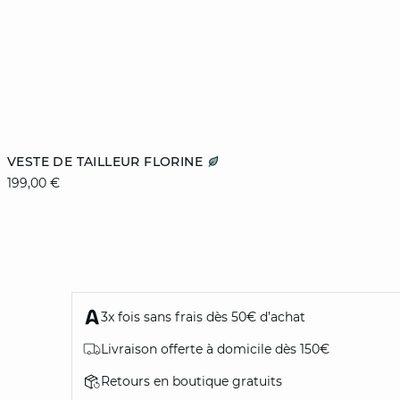
Ajouter au panier
VESTE DE TAILLEUR FLORINE
199,00 €
32
34
36
38
40
42
44
3x fois sans frais dès 50€ d’achat
Livraison offerte à domicile dès 150€
Retours en boutique gratuits