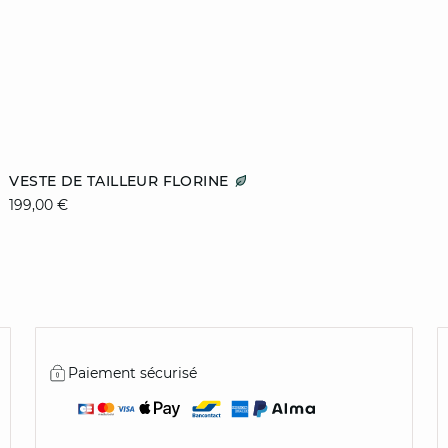
Ajouter au panier
VESTE DE TAILLEUR FLORINE
199,00 €
32
34
36
38
40
42
44
Paiement sécurisé