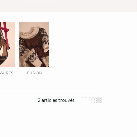
SURES
FUSION
2
articles trouvés
icon-layout-detail
icon-layout-clas
icon-layout-