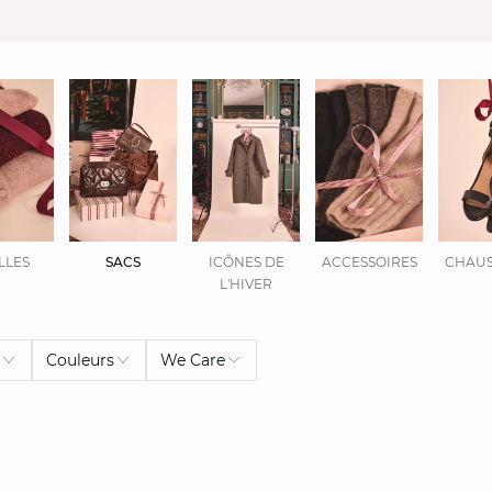
LLES
SACS
ICÔNES DE
ACCESSOIRES
CHAUS
L'HIVER​
e
Couleurs
We Care