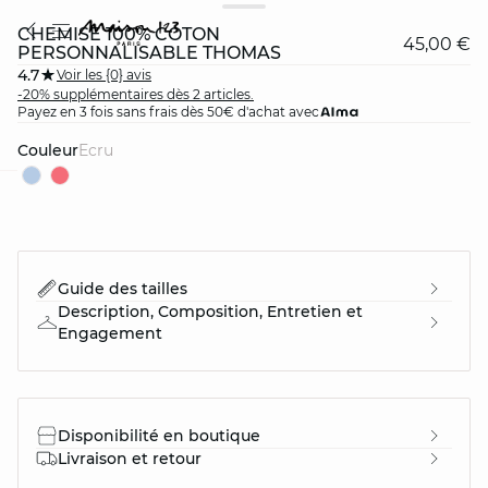
CHEMISE 100% COTON
45,00 €
PERSONNALISABLE THOMAS
4.7
Voir les {0} avis
-20% supplémentaires dès 2 articles.
Payez en 3 fois sans frais dès 50€ d'achat avec
Couleur
ecru
question
Guide des tailles
Description, Composition, Entretien et
Engagement
Disponibilité en boutique
Livraison et retour