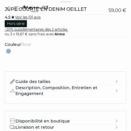
JUPE COURTE EN DENIM OEILLET
59,00 €
4.5
Voir les {0} avis
Hors série
-20% supplémentaires dès 2 articles.
ou 3 x 19,67 € sans frais avec
Couleur
rose
question
Guide des tailles
Description, Composition, Entretien et
Engagement
Disponibilité en boutique
Livraison et retour