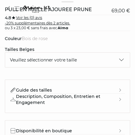
PULL EN MAILLE AJOURÉE PRUNE
69,00 €
4.8
Voir les {0} avis
-20% supplémentaires dès 2 articles.
ou 3 x 23,00 € sans frais avec
Couleur
bois de rose
Tailles Belges
question
Veuillez sélectionner votre taille
Guide des tailles
Description, Composition, Entretien et
Engagement
Disponibilité en boutique