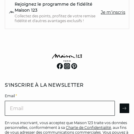
Rejoignez le programme de fidélité
Maison 123
Je m'inscris
Collectez des points, profitez de votre remise
fidélité et d'autres avantages exclusifs !
S'INSCRIRE À LA NEWSLETTER
Email
*
Email
AR
En vous inscrivant, vous acceptez que Maison 123 traite vos données
personnelles, conformément à sa
Charte de Confidentialité
, aux fins
de vous adresser des communications commerciales. Vous pouvez à